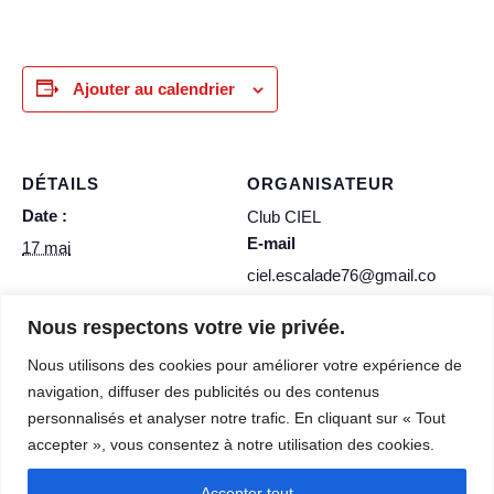
Ajouter au calendrier
DÉTAILS
ORGANISATEUR
Date :
Club CIEL
E-mail
17 mai
ciel.escalade76@gmail.co
m
Nous respectons votre vie privée.
Voir le site Organisateur
Nous utilisons des cookies pour améliorer votre expérience de
navigation, diffuser des publicités ou des contenus
SEANCE ADULTE
ECHANGE INTER-CLUB – SAE
personnalisés et analyser notre trafic. En cliquant sur « Tout
MAINTENUE
DE POSES
accepter », vous consentez à notre utilisation des cookies.
Accepter tout