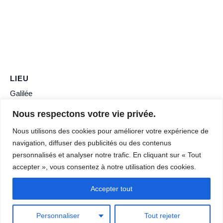
LIEU
Galilée
Route de Belbeuf
Nous respectons votre vie privée.
Franqueville St Pierre
,
76240
France
+ Google Map
Nous utilisons des cookies pour améliorer votre expérience de
navigation, diffuser des publicités ou des contenus
PAS D’ESCALADE CE
CANICULE – SEANCES
personnalisés et analyser notre trafic. En cliquant sur « Tout
DIMANCHE
ANNULEES
accepter », vous consentez à notre utilisation des cookies.
Accepter tout
© 2026 - Club d'escalade Rouen Plateau Est | All rights reserved
Personnaliser
Tout rejeter
Powered by
Page Builder Framework