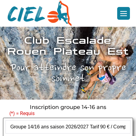
Club Escalade
Rouen Plateau Est
Pour atteindre son propre
sommet
Inscription groupe 14-16 ans
(*) = Requis