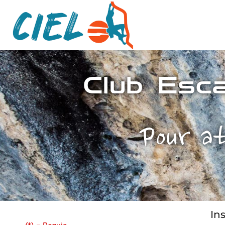
Club Esc
Pour a
In