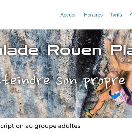
Accueil
Horaires
Tarifs
alade Rouen Pl
tteindre son propre
scription au groupe adultes