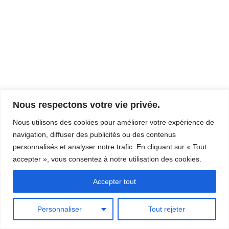
o
o
h
n
n
e
n
d
e
e
e
t
z
v
u
n
u
n
e
a
Nous respectons votre vie privée.
e
s
v
d
É
Nous utilisons des cookies pour améliorer votre expérience de
i
a
navigation, diffuser des publicités ou des contenus
v
© 2026 - Club d'escalade Rouen Plateau Est | All rights reserved
t
g
personnalisés et analyser notre trafic. En cliquant sur « Tout
è
Powered by
Page Builder Framework
accepter », vous consentez à notre utilisation des cookies.
e
a
n
.
e
t
Accepter tout
m
i
e
Personnaliser
Tout rejeter
o
n