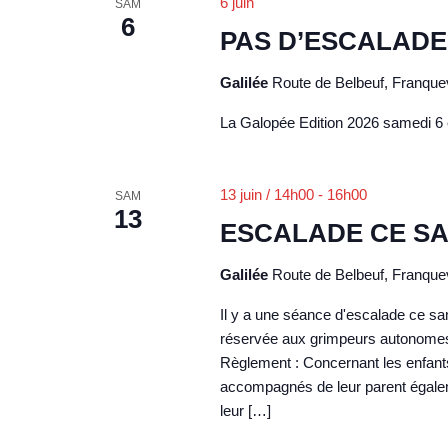
6 juin
SAM
c
-
6
e
PAS D’ESCALADE
t
c
e
i
l
Galilée
Route de Belbeuf, Franquev
t
o
é
n
n
La Galopée Edition 2026 samedi 6
.
n
R
a
e
e
v
13 juin / 14h00
-
16h00
SAM
z
c
13
i
u
ESCALADE CE S
h
n
g
e
Galilée
Route de Belbeuf, Franquev
e
a
r
d
c
Il y a une séance d'escalade ce s
t
a
réservée aux grimpeurs autonomes en
h
i
t
Règlement : Concernant les enfants
e
o
accompagnés de leur parent égaleme
e
r
leur […]
.
n
É