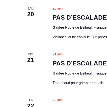
v
d
è
20 juin
e
SAM
20
n
PAS D’ESCALADE
v
e
u
m
Galilée
Route de Belbeuf, Franquev
e
e
Vigilance jaune canicule. 30° prévu
n
s
t
É
s
21 juin
DIM
v
p
21
PAS D’ESCALADE
è
a
r
n
Galilée
Route de Belbeuf, Franquev
m
e
Trop chaud pour grimper en salle !
o
m
t
e
-
22 juin
LUN
n
c
22