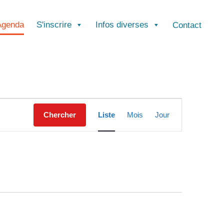
Agenda
S'inscrire
Infos diverses
Contact
N
Chercher
Liste
Mois
Jour
a
v
i
g
a
t
i
o