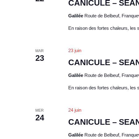
CANICULE – SEA
l
t
é
s
Galilée
Route de Belbeuf, Franquev
.
En raison des fortes chaleurs, les
23 juin
MAR
23
CANICULE – SEA
Galilée
Route de Belbeuf, Franquev
En raison des fortes chaleurs, les
24 juin
MER
24
CANICULE – SEA
Galilée
Route de Belbeuf, Franquev